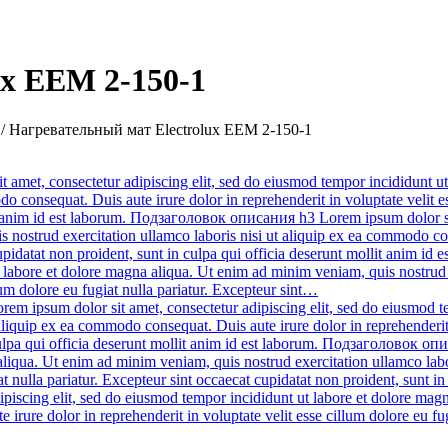
ux EEM 2-150-1
/
Нагревательный мат Electrolux EEM 2-150-1
met, consectetur adipiscing elit, sed do eiusmod tempor incididunt ut
o consequat. Duis aute irure dolor in reprehenderit in voluptate velit es
lit anim id est laborum. Подзаголовок описания h3 Lorem ipsum dolor si
 nostrud exercitation ullamco laboris nisi ut aliquip ex ea commodo cons
 cupidatat non proident, sunt in culpa qui officia deserunt mollit anim
t labore et dolore magna aliqua. Ut enim ad minim veniam, quis nostrud
llum dolore eu fugiat nulla pariatur. Excepteur sint…
 ipsum dolor sit amet, consectetur adipiscing elit, sed do eiusmod te
aliquip ex ea commodo consequat. Duis aute irure dolor in reprehenderit i
culpa qui officia deserunt mollit anim id est laborum. Подзаголовок опи
liqua. Ut enim ad minim veniam, quis nostrud exercitation ullamco labo
iat nulla pariatur. Excepteur sint occaecat cupidatat non proident, sunt
iscing elit, sed do eiusmod tempor incididunt ut labore et dolore mag
 irure dolor in reprehenderit in voluptate velit esse cillum dolore eu fu