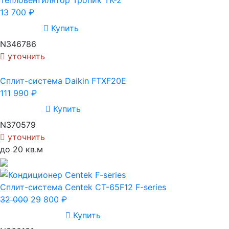
Тепловентилятор Тропик ТК-2
13 700
₽
Купить
N346786
уточнить
Cплит-система Daikin FTXF20E
111 990
₽
Купить
N370579
уточнить
до 20 кв.м
Сплит-система Centek CT-65F12 F-series
32 000
29 800
₽
Купить