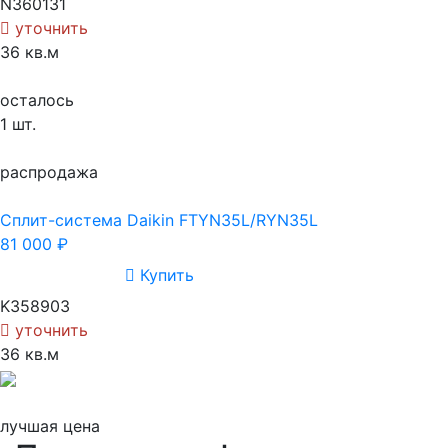
N360131
уточнить
36 кв.м
осталось
1
шт.
распродажа
Сплит-система Daikin FTYN35L/RYN35L
81 000
₽
Купить
K358903
уточнить
36 кв.м
лучшая цена