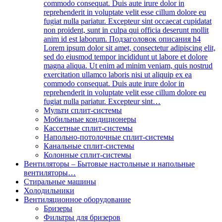
commodo consequat. Duis aute irure dolor in
reprehenderit in voluptate velit esse cillum dolore eu
fugiat nulla pariatur. Excepteur sint occaecat cupidatat
non proident, sunt in culpa qui officia deserunt mollit
anim id est laborum. Подзаголовок описания h4
Lorem ipsum dolor sit amet, consectetur adipiscing elit,
sed do eiusmod tempor incididunt ut labore et dolore
magna aliqua. Ut enim ad minim veniam, quis nostrud
exercitation ullamco laboris nisi ut aliquip ex ea
commodo consequat. Duis aute irure dolor in
reprehenderit in voluptate velit esse cillum dolore eu
fugiat nulla pariatur. Excepteur sint…
Мульти сплит-системы
Мобильные кондиционеры
Кассетные сплит-системы
Напольно-потолочные сплит-системы
Канальные сплит-системы
Колонные сплит-системы
Вентиляторы
–
Бытовые настольные и напольные
вентиляторы…
Стиральные машины
Холодильники
Вентиляционное оборудование
Бризеры
Фильтры для бризеров