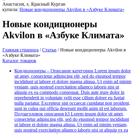
Анастасия, х. Красный Курган
купила:
Новые кондиционеры Akvilon в «Азбуке Климата»
Новые кондиционеры
Akvilon в «Азбуке Климата»
Главная страница
/
Статьи
/
Новые кондиционеры Akvilon в
«Азбуке Климата»
Каталог товаров
Кондиционеры
–
Описание категории Lorem ipsum dolor
sit amet, consectetur adipiscing elit, sed do eiusmod tempor
incididunt ut labore et dolore magna aliqua. Ut enim ad minim
veniam, quis nostrud exercitation ullamco laboris nisi ut
aliquip ex ea commodo consequat. Duis aute irure dolor in
reprehenderit in voluptate velit esse cillum dolore eu fugiat
nulla pariatur. Excepteur sint occaecat cupidatat non proident,
sunt in culpa qui officia deserunt mollit anim id est laborum.
Подзаголовок описания h3 Lorem ipsum dolor sit amet,
consectetur adipiscing elit, sed do eiusmod tempor incididunt
ut labore et dolore magna aliqua. Ut enim ad minim veniam,
quis nostrud exercitation ullamco laboris nisi ut aliquip ex ea