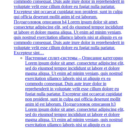
commodo consequat. Duis aute irure dolor in reprehenderit in
voluptate velit esse cillum dolore eu fugiat nulla pariatur.
Excepteur sint occaecat cupidatat non proident, sunt in culpa
qui officia deserunt mollit anim id est laborum.
Подзаголовок описания h4 Lorem ipsum dolor sit amet,
consectetur adipiscing elit, sed do eiusmod tempor incididunt
ut labore et dolore magna aliqua. Ut enim ad minim veniam,
quis nostrud exercitation ullamco laboris nisi ut aliquip ex ea
commodo consequat. Duis aute irure dolor in reprehenderit in
voluptate velit esse cillum dolore eu fugiat nulla pariatur.
Excepteur sint…
Настенные сплит-системы
–
Описание категории
Lorem ipsum dolor sit amet, consectetur adipiscing elit,
sed do eiusmod tempor incididunt ut labore et dolore
magna aliqua. Ut enim ad minim veniam, quis nostrud
exercitation ullamco laboris nisi ut aliquip ex ea
commodo consequat. Duis aute irure dolor in
reprehenderit in voluptate velit esse cillum dolore eu
fugiat nulla pariatur. Excepteur sint occaecat cupidatat
non proident, sunt in culpa qui officia deserunt mollit
anim id est laborum. Подзаголовок описания h3
Lorem ipsum dolor sit amet, consectetur adipiscing elit,
sed do eiusmod tempor incididunt ut labore et dolore
magna aliqua. Ut enim ad minim veniam, quis nostrud
exercitation ullamco laboris nisi ut aliquip ex ea