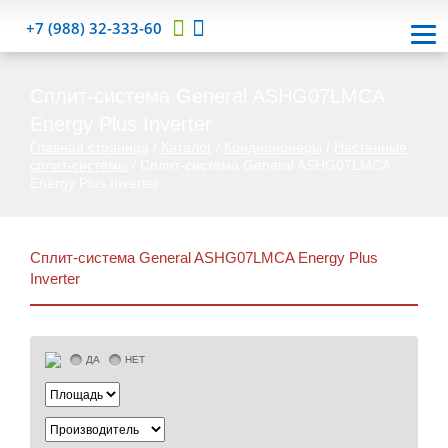
+7 (988) 32-333-60
Сплит-система General ASHG07LMCA
Energy Plus Inverter
Главная страница
/
Каталог
/
Кондиционеры
/
Настенные
сплит-системы
/
Сплит-система General ASHG07LMCA
Energy Plus Inverter
Сплит-система General ASHG07LMCA Energy Plus
Inverter
ДА
НЕТ