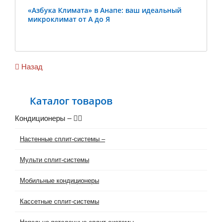
«Азбука Климата» в Анапе: ваш идеальный
микроклимат от А до Я
Previous
Ne
Назад
Каталог товаров
Кондиционеры
–
Настенные сплит-системы
–
Мульти сплит-системы
Мобильные кондиционеры
Кассетные сплит-системы