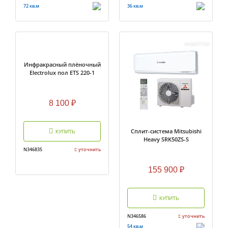
72 кв.м
36 кв.м
ИНВЕРТОР
Инфракрасный плёночный
Electrolux пол ETS 220-1
8 100
₽
Сплит-система Mitsubishi
КУПИТЬ
Heavy SRK50ZS-S
N346835
уточнить
155 900
₽
КУПИТЬ
N346586
уточнить
54 кв.м