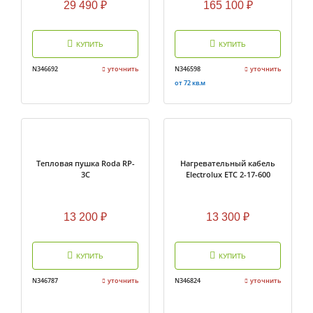
29 490
₽
165 100
₽
КУПИТЬ
КУПИТЬ
N346692
уточнить
N346598
уточнить
от 72 кв.м
Тепловая пушка Roda RP-
Нагревательный кабель
3C
Electrolux ETC 2-17-600
13 200
₽
13 300
₽
КУПИТЬ
КУПИТЬ
N346787
уточнить
N346824
уточнить