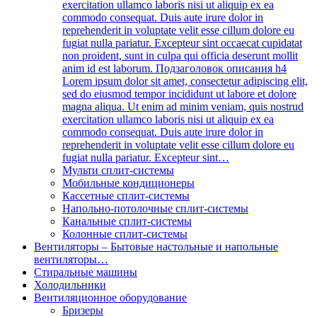
exercitation ullamco laboris nisi ut aliquip ex ea
commodo consequat. Duis aute irure dolor in
reprehenderit in voluptate velit esse cillum dolore eu
fugiat nulla pariatur. Excepteur sint occaecat cupidatat
non proident, sunt in culpa qui officia deserunt mollit
anim id est laborum. Подзаголовок описания h4
Lorem ipsum dolor sit amet, consectetur adipiscing elit,
sed do eiusmod tempor incididunt ut labore et dolore
magna aliqua. Ut enim ad minim veniam, quis nostrud
exercitation ullamco laboris nisi ut aliquip ex ea
commodo consequat. Duis aute irure dolor in
reprehenderit in voluptate velit esse cillum dolore eu
fugiat nulla pariatur. Excepteur sint…
Мульти сплит-системы
Мобильные кондиционеры
Кассетные сплит-системы
Напольно-потолочные сплит-системы
Канальные сплит-системы
Колонные сплит-системы
Вентиляторы
–
Бытовые настольные и напольные
вентиляторы…
Стиральные машины
Холодильники
Вентиляционное оборудование
Бризеры