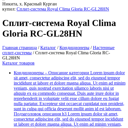
Никита, х. Красный Курган
купил:
Cплит-система Royal Clima Gloria RC-GL28HN
Cплит-система Royal Clima
Gloria RC-GL28HN
Главная страница
/
Каталог
/
Кондиционеры
/
Настенные
сплит-системы
/
Cплит-система Royal Clima Gloria RC-
GL28HN
Каталог товаров
Кондиционеры
–
Описание категории Lorem ipsum dolor
sit amet, consectetur adipiscing elit, sed do eiusmod tempor
incididunt ut labore et dolore magna aliqua. Ut enim ad minim
veniam, quis nostrud exercitation ullamco laboris nisi ut
aliquip ex ea commodo consequat. Duis aute irure dolor in
reprehenderit in voluptate velit esse cillum dolore eu fugiat
nulla pariatur. Excepteur sint occaecat cupidatat non proident,
sunt in culpa qui officia deserunt mollit anim id est laborum.
Подзаголовок описания h3 Lorem ipsum dolor sit amet,
consectetur adipiscing elit, sed do eiusmod tempor incididunt
ut labore et dolore magna aliqua. Ut enim ad minim veniam,