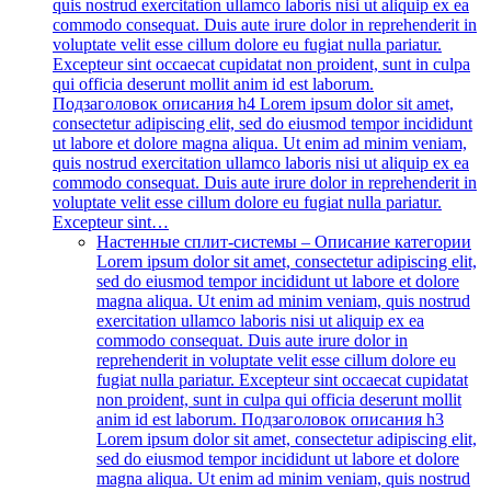
quis nostrud exercitation ullamco laboris nisi ut aliquip ex ea
commodo consequat. Duis aute irure dolor in reprehenderit in
voluptate velit esse cillum dolore eu fugiat nulla pariatur.
Excepteur sint occaecat cupidatat non proident, sunt in culpa
qui officia deserunt mollit anim id est laborum.
Подзаголовок описания h4 Lorem ipsum dolor sit amet,
consectetur adipiscing elit, sed do eiusmod tempor incididunt
ut labore et dolore magna aliqua. Ut enim ad minim veniam,
quis nostrud exercitation ullamco laboris nisi ut aliquip ex ea
commodo consequat. Duis aute irure dolor in reprehenderit in
voluptate velit esse cillum dolore eu fugiat nulla pariatur.
Excepteur sint…
Настенные сплит-системы
–
Описание категории
Lorem ipsum dolor sit amet, consectetur adipiscing elit,
sed do eiusmod tempor incididunt ut labore et dolore
magna aliqua. Ut enim ad minim veniam, quis nostrud
exercitation ullamco laboris nisi ut aliquip ex ea
commodo consequat. Duis aute irure dolor in
reprehenderit in voluptate velit esse cillum dolore eu
fugiat nulla pariatur. Excepteur sint occaecat cupidatat
non proident, sunt in culpa qui officia deserunt mollit
anim id est laborum. Подзаголовок описания h3
Lorem ipsum dolor sit amet, consectetur adipiscing elit,
sed do eiusmod tempor incididunt ut labore et dolore
magna aliqua. Ut enim ad minim veniam, quis nostrud