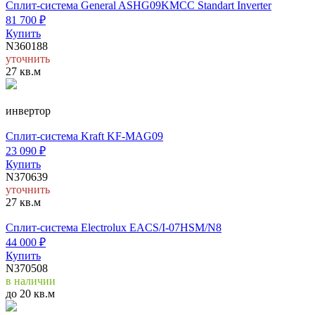
Сплит-система General ASHG09KMCC Standart Inverter
81 700
₽
Купить
N360188
уточнить
27 кв.м
инвертор
Cплит-система Kraft KF-MAG09
23 090
₽
Купить
N370639
уточнить
27 кв.м
Cплит-система Electrolux EACS/I-07HSM/N8
44 000
₽
Купить
N370508
в наличии
до 20 кв.м