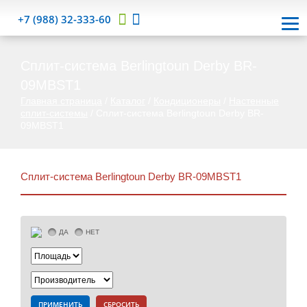
+7 (988) 32-333-60
Cплит-система Berlingtoun Derby BR-
09MBST1
Главная страница
/
Каталог
/
Кондиционеры
/
Настенные
сплит-системы
/
Cплит-система Berlingtoun Derby BR-
09MBST1
Cплит-система Berlingtoun Derby BR-09MBST1
ДА
НЕТ
ПРИМЕНИТЬ
СБРОСИТЬ