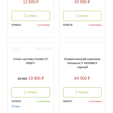
12 600
₽
43 990
₽
КУПИТЬ
КУПИТЬ
N346823
уточнить
N346678
уточнить
ОСТАЛОСЬ
РАСПРОДАЖА
1
ШТ.
Сплит-система Centek CT-
Климатический комплекс
65S07+
Panasonic F-VXH50R-K
черный
19 900
₽
64 500
₽
20 000
КУПИТЬ
КУПИТЬ
N370475
в наличии
N346751
уточнить
27 кв.м