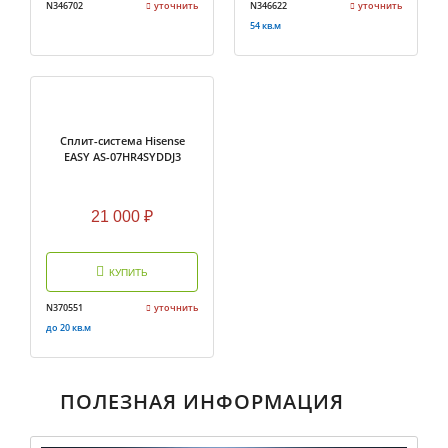
N346702
уточнить
N346622
уточнить
54 кв.м
Cплит-система Hisense
EASY AS-07HR4SYDDJ3
21 000
₽
КУПИТЬ
N370551
уточнить
до 20 кв.м
ПОЛЕЗНАЯ ИНФОРМАЦИЯ