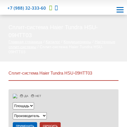
+7 (988) 32-333-60
Cплит-система Haier Tundra HSU-
09HTT03
Главная страница
/
Каталог
/
Кондиционеры
/
Настенные
сплит-системы
/
Cплит-система Haier Tundra HSU-
09HTT03
Cплит-система Haier Tundra HSU-09HTT03
ДА
НЕТ
ПРИМЕНИТЬ
СБРОСИТЬ