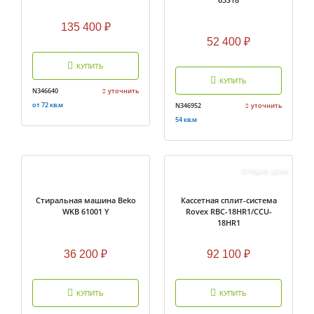
135 400
₽
52 400
₽
КУПИТЬ
КУПИТЬ
N346640
уточнить
от 72 кв.м
N346952
уточнить
54 кв.м
ЛУЧШАЯ ЦЕНА
Стиральная машина Beko
Кассетная сплит-система
WKB 61001 Y
Rovex RBC-18HR1/CCU-
18HR1
36 200
₽
92 100
₽
КУПИТЬ
КУПИТЬ