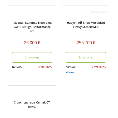
ЛУЧШАЯ ЦЕНА
Газовая колонка Electrolux
Наружний блок Mitsubishi
GWH 10 High Performance
Heavy SCM80ZМ-S
Eco
26 000
₽
255 700
₽
КУПИТЬ
КУПИТЬ
N346905
уточнить
N346605
уточнить
72 кв.м
Сплит-система Centek CT-
65M07