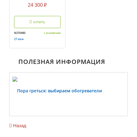
24 300
₽
КУПИТЬ
N370480
в наличии
27 кв.м
ПОЛЕЗНАЯ ИНФОРМАЦИЯ
Пора греться: выбираем обогреватели
Previous
Ne
Назад