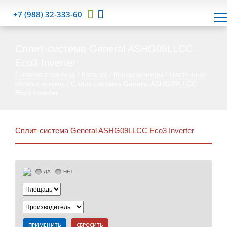
+7 (988) 32-333-60
Сплит-система General ASHG09LLCC
Eco3 Inverter
Главная страница
/
Каталог
/
Кондиционеры
/
Настенные
сплит-системы
/
Сплит-система General ASHG09LLCC
Eco3 Inverter
Сплит-система General ASHG09LLCC Eco3 Inverter
ДА
НЕТ
ПРИМЕНИТЬ
СБРОСИТЬ