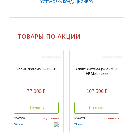
УСТАНОВКА КОНДИЦИОНЕРА
ТОВАРЫ ПО АКЦИИ
ЛУЧШАЯ ЦЕНА
ЛУЧШАЯ ЦЕНА
Сплит-система LG P12EP
Сплит-система Jax ACM-26
HE Melbourne
77 000
₽
107 500
₽
КУПИТЬ
КУПИТЬ
N346506
уточнить
N346577
уточнить
36 кв.м
72 кв.м