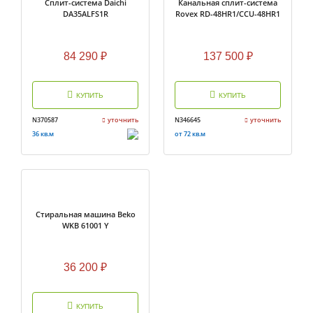
Cплит-система Daichi
Канальная сплит-система
DA35ALFS1R
Rovex RD-48HR1/CCU-48HR1
84 290
₽
137 500
₽
КУПИТЬ
КУПИТЬ
N370587
уточнить
N346645
уточнить
36 кв.м
от 72 кв.м
Стиральная машина Beko
WKB 61001 Y
36 200
₽
КУПИТЬ