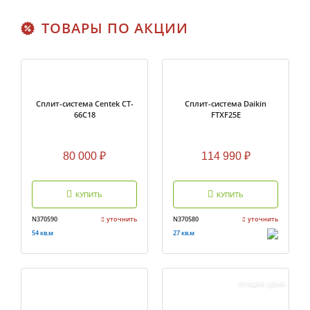
ТОВАРЫ ПО АКЦИИ
Cплит-система Centek CT-
Cплит-система Daikin
66С18
FTXF25E
80 000
₽
114 990
₽
КУПИТЬ
КУПИТЬ
N370590
уточнить
N370580
уточнить
54 кв.м
27 кв.м
ЛУЧШАЯ ЦЕНА