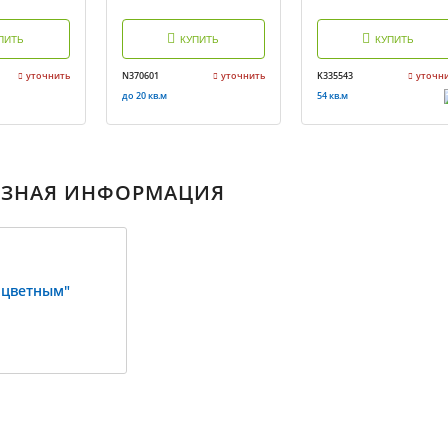
ПИТЬ
КУПИТЬ
КУПИТЬ
уточнить
N370601
уточнить
K335543
уточн
до 20 кв.м
54 кв.м
ЕЗНАЯ ИНФОРМАЦИЯ
 цветным"