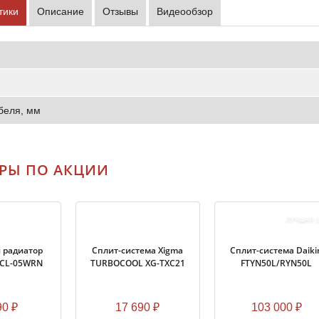
тики
Описание
Отзывы
Видеообзор
беля, мм
РЫ ПО АКЦИИ
ЛУЧШАЯ 
 радиатор
Cплит-система Xigma
Сплит-система Daiki
/CL-05WRN
TURBOCOOL XG-TXC21
FTYN50L/RYN50L
90
₽
17 690
₽
103 000
₽