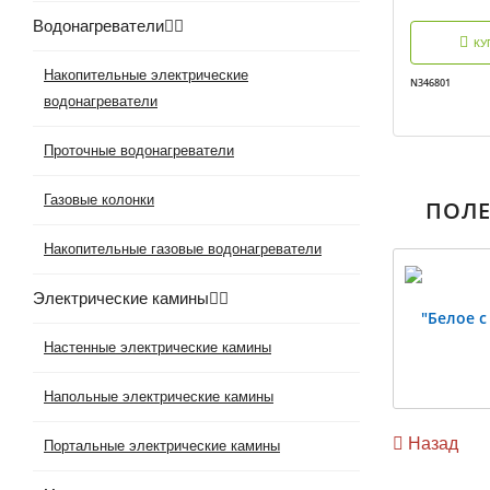
Водонагреватели
КУ
Накопительные электрические
N346801
водонагреватели
Проточные водонагреватели
Газовые колонки
ПОЛ
Накопительные газовые водонагреватели
Электрические камины
"Белое с
Previous
Настенные электрические камины
Напольные электрические камины
Назад
Портальные электрические камины