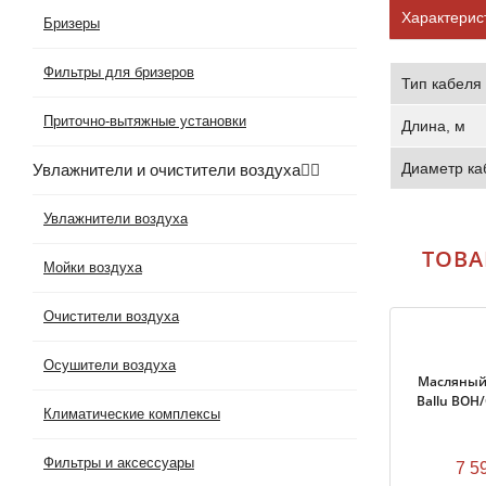
Характерис
Бризеры
Фильтры для бризеров
Тип кабеля
Приточно-вытяжные установки
Длина, м
Диаметр ка
Увлажнители и очистители воздуха
Увлажнители воздуха
ТОВА
Мойки воздуха
Очистители воздуха
Осушители воздуха
Масляный
Ballu BOH
Климатические комплексы
Фильтры и аксессуары
7 5