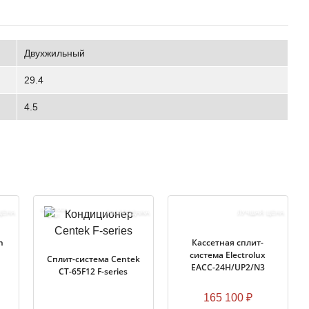
Двухжильный
29.4
4.5
ОСТАЛОСЬ
ЦЕНА
РАСПРОДАЖА
ЛУЧШАЯ ЦЕНА
1
ШТ.
n
Кассетная сплит-
система Electrolux
Сплит-система Centek
EACС-24H/UP2/N3
CT-65F12 F-series
165 100
₽