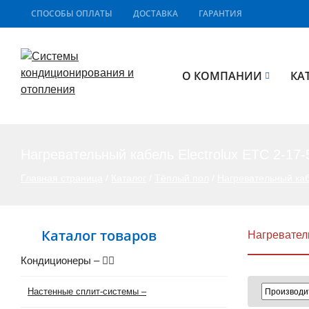
СПОСОБЫ ОПЛАТЫ
ДОСТАВКА
ГАРАНТИЯ
О КОМПАНИИ
КА
Нагревательный кабель Electrolux ETC 2-17-
Главная страница
/
Каталог
/
Тёплый пол
/
Нагревательный ка
Каталог товаров
Нагреватель
Кондиционеры
–
Настенные сплит-системы
–