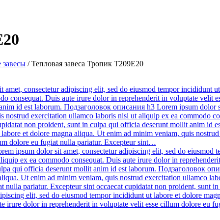
Е20
 завесы
/
Тепловая завеса Тропик Т209Е20
met, consectetur adipiscing elit, sed do eiusmod tempor incididunt ut
o consequat. Duis aute irure dolor in reprehenderit in voluptate velit es
lit anim id est laborum. Подзаголовок описания h3 Lorem ipsum dolor si
 nostrud exercitation ullamco laboris nisi ut aliquip ex ea commodo cons
 cupidatat non proident, sunt in culpa qui officia deserunt mollit anim
t labore et dolore magna aliqua. Ut enim ad minim veniam, quis nostrud
llum dolore eu fugiat nulla pariatur. Excepteur sint…
 ipsum dolor sit amet, consectetur adipiscing elit, sed do eiusmod te
aliquip ex ea commodo consequat. Duis aute irure dolor in reprehenderit i
culpa qui officia deserunt mollit anim id est laborum. Подзаголовок опи
liqua. Ut enim ad minim veniam, quis nostrud exercitation ullamco labo
iat nulla pariatur. Excepteur sint occaecat cupidatat non proident, sunt
iscing elit, sed do eiusmod tempor incididunt ut labore et dolore mag
 irure dolor in reprehenderit in voluptate velit esse cillum dolore eu fu