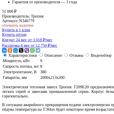
Гарантия от производителя — 3 года
51 000
₽
Производитель: Тропик
Артикул: N346779
уточнить наличие
Купить в 1 клик
Купить оптом
Кредит 24 мес от 3 018 ₽/мес
Рассрочка 4 мес от 12 750 ₽/мес
Характеристики
Описание
Отзывы
Видеообзор
Мощность, кВт
9
Скорость потока, м/с
8
Электропитание, В
380
Габариты, мм
2000х213х200
Электрическая тепловая завеса Тропик Т209Е20 предназначе
легких серий и завесами промышленной серии. Корпус белый
горизонтально.
В ситуации аварийного прекращения подачи электроэнергии п
обдува температура на ТЭНах будет некоторое время возраста