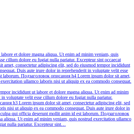
 labore et dolore magna aliqua. Ut enim ad minim veniam, quis
se cillum dolore eu fugiat nulla pariatur. Excepteur sint occaecat
t amet, consectetur adipiscing elit, sed do eiusmod tempor incididunt
equat. Duis aute irure dolor in reprehenderit in voluptate velit esse
 id est laborum. Подзаголовок описания h4 Lorem ipsum dolor sit amet,
 exercitation ullamco laboris nisi ut aliquip ex ea commodo consequat.
mpor incididunt ut labore et dolore magna aliqua. Ut enim ad minim
n voluptate velit esse cillum dolore eu fugiat nulla pariatur.
сания h3 Lorem ipsum dolor sit amet, consectetur adipiscing elit, sed
ris nisi ut aliquip ex ea commodo consequat. Duis aute irure dolor in
 in culpa qui officia deserunt mollit anim id est laborum. Подзаголовок
na aliqua. Ut enim ad minim veniam, quis nostrud exercitation ullamco
giat nulla pariatur. Excepteur sint…