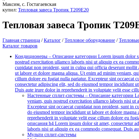
Максим, с. Гостагаевская
купил:
Тепловая завеса Тропик Т209Е20
Тепловая завеса Тропик Т209
Главная страница
/
Каталог
/
Тепловое оборудование
/
Тепловые
Каталог товаров
Кондиционеры
–
Описание категории Lorem ipsum dolor sit a
nostrud exercitation ullamco laboris nisi ut aliquip ex ea commod
cupidatat non proident, sunt in culpa qui officia deserunt mol
ut labore et dolore magna aliqua. Ut enim ad minim veniam, quis
cillum dolore eu fugiat nulla pariatur. Excepteur sint occaecat
consectetur adipiscing elit, sed do eiusmod tempor incididunt u
Duis aute irure dolor in reprehenderit in voluptate velit esse ci
Настенные сплит-системы
–
Описание категории Lorem
veniam, quis nostrud exercitation ullamco laboris nisi ut 
Excepteur sint occaecat cupidatat non proident, sunt in 
do eiusmod tempor incididunt ut labore et dolore magna a
reprehenderit in voluptate velit esse cillum dolore eu fug
описания h4 Lorem ipsum dolor sit amet, consectetur adip
laboris nisi ut aliquip ex ea commodo consequat. Duis aute
Мульти сплит-системы