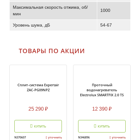
Максимальная скорость отжима, об/
1000
мин
Уровень шума, дБ
54-67
ТОВАРЫ ПО АКЦИИ
Cплит-система Expertair
Проточный
ZAC-PG09NPZ
водонагреватель
Electrolux SMARTFIX 2.0 TS
(3,5 kW) — кран+душ
25 290
₽
12 390
₽
КУПИТЬ
КУПИТЬ
N370607
уточнить
N346896
уточнить