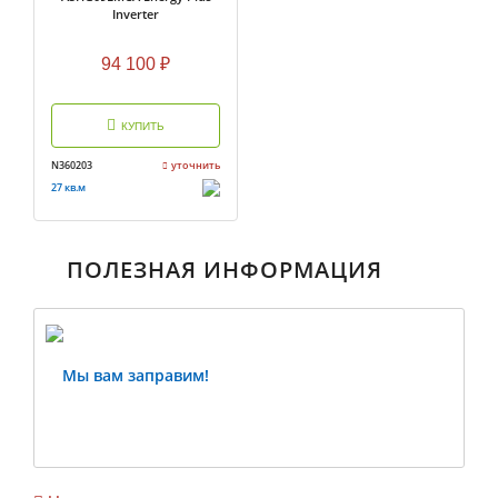
Inverter
94 100
₽
КУПИТЬ
N360203
уточнить
27 кв.м
ПОЛЕЗНАЯ ИНФОРМАЦИЯ
Мы вам заправим!
Previous
Ne