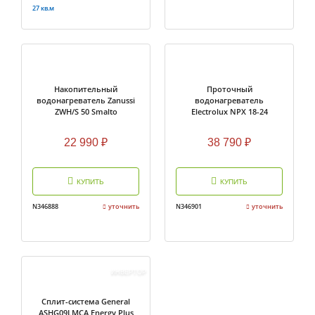
27 кв.м
Накопительный
Проточный
водонагреватель Zanussi
водонагреватель
ZWH/S 50 Smalto
Electrolux NPX 18-24
SENSOMATIC PRO
22 990
₽
38 790
₽
КУПИТЬ
КУПИТЬ
N346888
уточнить
N346901
уточнить
ИНВЕРТОР
Сплит-система General
ASHG09LMCA Energy Plus