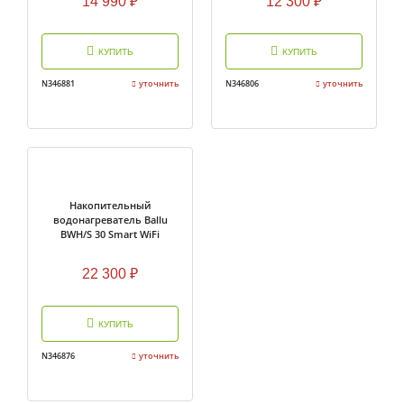
14 990
₽
12 300
₽
КУПИТЬ
КУПИТЬ
N346881
уточнить
N346806
уточнить
Накопительный
водонагреватель Ballu
BWH/S 30 Smart WiFi
22 300
₽
КУПИТЬ
N346876
уточнить