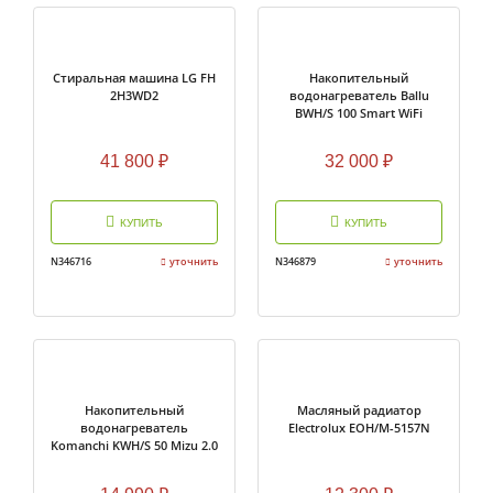
Стиральная машина LG FH
Накопительный
2H3WD2
водонагреватель Ballu
BWH/S 100 Smart WiFi
41 800
₽
32 000
₽
КУПИТЬ
КУПИТЬ
N346716
уточнить
N346879
уточнить
Накопительный
Масляный радиатор
водонагреватель
Electrolux EOH/M-5157N
Komanchi KWH/S 50 Mizu 2.0