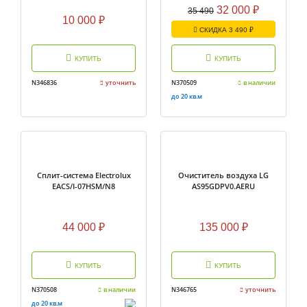
32 000
₽
35 490
10 000
₽
СКИДКА 3 490 ₽
КУПИТЬ
КУПИТЬ
N346836
уточнить
N370509
в наличии
до 20 кв.м
Cплит-система Electrolux
Очиститель воздуха LG
EACS/I-07HSM/N8
AS95GDPV0.AERU
44 000
₽
135 000
₽
КУПИТЬ
КУПИТЬ
N370508
в наличии
N346765
уточнить
до 20 кв.м