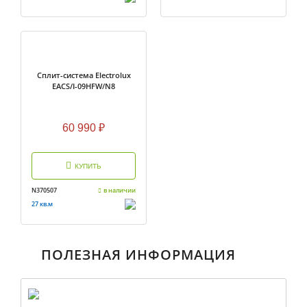
Cплит-система Electrolux
EACS/I-09HFW/N8
60 990
₽
КУПИТЬ
N370507
в наличии
27 кв.м
ПОЛЕЗНАЯ ИНФОРМАЦИЯ