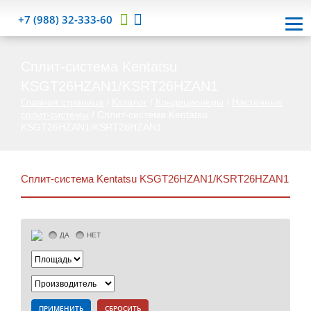
+7 (988) 32-333-60
Сплит-система Kentatsu
KSGT26HZAN1/KSRT26HZAN1
Главная страница
/
Каталог
/
Кондиционеры
/
Настенные
сплит-системы
/
Сплит-система Kentatsu
KSGT26HZAN1/KSRT26HZAN1
Сплит-система Kentatsu KSGT26HZAN1/KSRT26HZAN1
ДА
НЕТ
ПРИМЕНИТЬ
СБРОСИТЬ