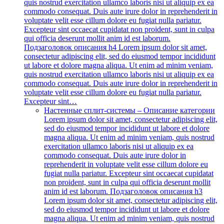
quis nostrud exercitation ullamco laboris nisi ut aliquip ex ea
commodo consequat. Duis aute irure dolor in reprehenderit in
voluptate velit esse cillum dolore eu fugiat nulla pariatur.
Excepteur sint occaecat cupidatat non proident, sunt in culpa
qui officia deserunt mollit anim id est laborum.
Подзаголовок описания h4 Lorem ipsum dolor sit amet,
consectetur adipiscing elit, sed do eiusmod tempor incididunt
ut labore et dolore magna aliqua. Ut enim ad minim veniam,
quis nostrud exercitation ullamco laboris nisi ut aliquip ex ea
commodo consequat. Duis aute irure dolor in reprehenderit in
voluptate velit esse cillum dolore eu fugiat nulla pariatur.
Excepteur sint…
Настенные сплит-системы
–
Описание категории
Lorem ipsum dolor sit amet, consectetur adipiscing elit,
sed do eiusmod tempor incididunt ut labore et dolore
magna aliqua. Ut enim ad minim veniam, quis nostrud
exercitation ullamco laboris nisi ut aliquip ex ea
commodo consequat. Duis aute irure dolor in
reprehenderit in voluptate velit esse cillum dolore eu
fugiat nulla pariatur. Excepteur sint occaecat cupidatat
non proident, sunt in culpa qui officia deserunt mollit
anim id est laborum. Подзаголовок описания h3
Lorem ipsum dolor sit amet, consectetur adipiscing elit,
sed do eiusmod tempor incididunt ut labore et dolore
magna aliqua. Ut enim ad minim veniam, quis nostrud