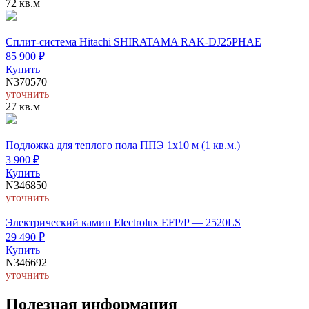
72 кв.м
Cплит-система Hitachi SHIRATAMA RAK-DJ25PHAE
85 900
₽
Купить
N370570
уточнить
27 кв.м
Подложка для теплого пола ППЭ 1х10 м (1 кв.м.)
3 900
₽
Купить
N346850
уточнить
Электрический камин Electrolux EFP/P — 2520LS
29 490
₽
Купить
N346692
уточнить
Полезная информация