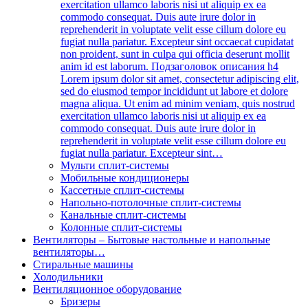
exercitation ullamco laboris nisi ut aliquip ex ea
commodo consequat. Duis aute irure dolor in
reprehenderit in voluptate velit esse cillum dolore eu
fugiat nulla pariatur. Excepteur sint occaecat cupidatat
non proident, sunt in culpa qui officia deserunt mollit
anim id est laborum. Подзаголовок описания h4
Lorem ipsum dolor sit amet, consectetur adipiscing elit,
sed do eiusmod tempor incididunt ut labore et dolore
magna aliqua. Ut enim ad minim veniam, quis nostrud
exercitation ullamco laboris nisi ut aliquip ex ea
commodo consequat. Duis aute irure dolor in
reprehenderit in voluptate velit esse cillum dolore eu
fugiat nulla pariatur. Excepteur sint…
Мульти сплит-системы
Мобильные кондиционеры
Кассетные сплит-системы
Напольно-потолочные сплит-системы
Канальные сплит-системы
Колонные сплит-системы
Вентиляторы
–
Бытовые настольные и напольные
вентиляторы…
Стиральные машины
Холодильники
Вентиляционное оборудование
Бризеры