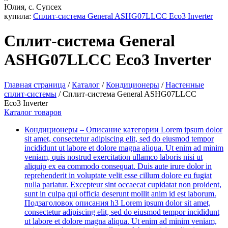
Юлия, с. Супсех
купила:
Сплит-система General ASHG07LLCC Eco3 Inverter
Сплит-система General
ASHG07LLCC Eco3 Inverter
Главная страница
/
Каталог
/
Кондиционеры
/
Настенные
сплит-системы
/
Сплит-система General ASHG07LLCC
Eco3 Inverter
Каталог товаров
Кондиционеры
–
Описание категории Lorem ipsum dolor
sit amet, consectetur adipiscing elit, sed do eiusmod tempor
incididunt ut labore et dolore magna aliqua. Ut enim ad minim
veniam, quis nostrud exercitation ullamco laboris nisi ut
aliquip ex ea commodo consequat. Duis aute irure dolor in
reprehenderit in voluptate velit esse cillum dolore eu fugiat
nulla pariatur. Excepteur sint occaecat cupidatat non proident,
sunt in culpa qui officia deserunt mollit anim id est laborum.
Подзаголовок описания h3 Lorem ipsum dolor sit amet,
consectetur adipiscing elit, sed do eiusmod tempor incididunt
ut labore et dolore magna aliqua. Ut enim ad minim veniam,