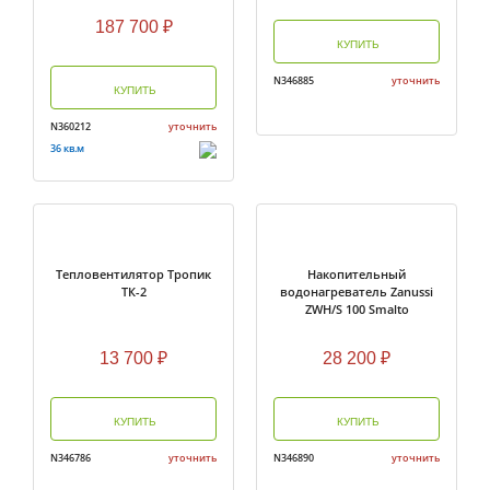
187 700
₽
КУПИТЬ
N346885
уточнить
КУПИТЬ
N360212
уточнить
36 кв.м
Тепловентилятор Тропик
Накопительный
ТК-2
водонагреватель Zanussi
ZWH/S 100 Smalto
13 700
₽
28 200
₽
КУПИТЬ
КУПИТЬ
N346786
уточнить
N346890
уточнить