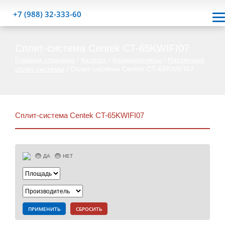
+7 (988) 32-333-60
Сплит-система Centek CT-65KWIFI07
Главная страница
/
Каталог
/
Кондиционеры
/
Настенные
сплит-системы
/
Сплит-система Centek CT-65KWIFI07
Сплит-система Centek CT-65KWIFI07
ДА
НЕТ
ПРИМЕНИТЬ
СБРОСИТЬ