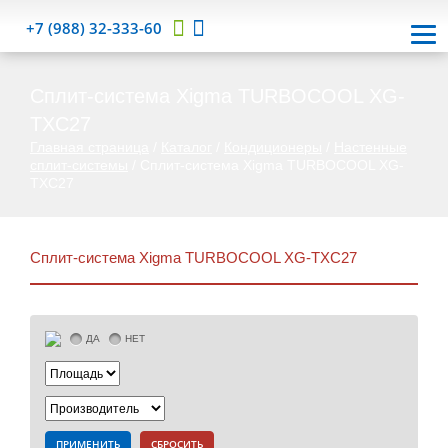
+7 (988) 32-333-60
Cплит-система Xigma TURBOCOOL XG-
TXC27
Главная страница
/
Каталог
/
Кондиционеры
/
Настенные
сплит-системы
/
Cплит-система Xigma TURBOCOOL XG-
TXC27
Cплит-система Xigma TURBOCOOL XG-TXC27
ДА
НЕТ
ПРИМЕНИТЬ
СБРОСИТЬ