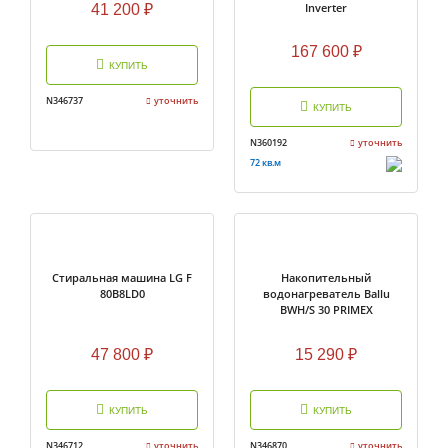
Inverter
41 200
₽
167 600
₽
КУПИТЬ
N346737
уточнить
КУПИТЬ
N360192
уточнить
72 кв.м
Стиральная машина LG F
Накопительный
80B8LD0
водонагреватель Ballu
BWH/S 30 PRIMEX
47 800
₽
15 290
₽
КУПИТЬ
КУПИТЬ
N346712
уточнить
N346870
уточнить