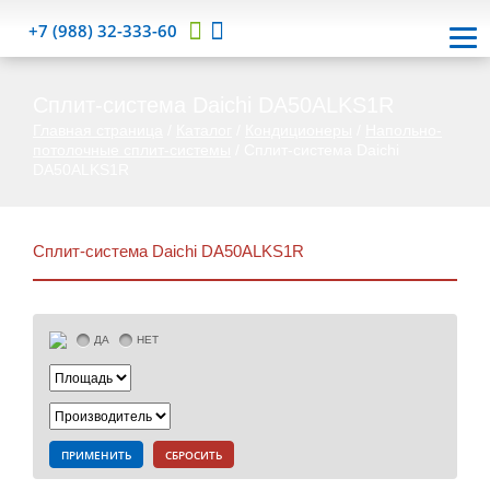
+7 (988) 32-333-60
Cплит-система Daichi DA50ALKS1R
Главная страница
/
Каталог
/
Кондиционеры
/
Напольно-
потолочные сплит-системы
/
Cплит-система Daichi
DA50ALKS1R
Cплит-система Daichi DA50ALKS1R
ДА
НЕТ
ПРИМЕНИТЬ
СБРОСИТЬ