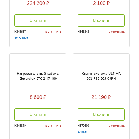
224 200
₽
2 100
₽
КУПИТЬ
КУПИТЬ
N346637
уточнить
N346848
уточнить
от 72 кв.м
Нагревательный кабель
Cплит-система ULTIMA
Electrolux ETC 2-17-100
ECLIPSE ECS-09PN
8 600
₽
21 190
₽
КУПИТЬ
КУПИТЬ
N346819
уточнить
N370600
уточнить
27 кв.м