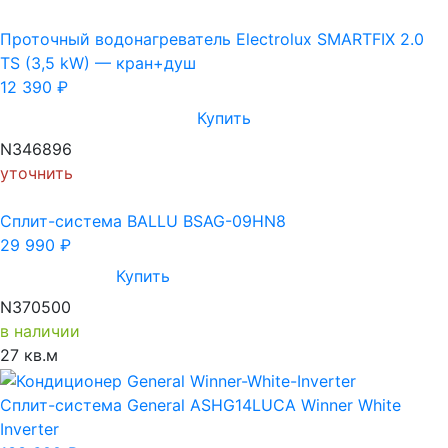
Проточный водонагреватель Electrolux SMARTFIX 2.0
TS (3,5 kW) — кран+душ
12 390
₽
Купить
N346896
уточнить
Cплит-система BALLU BSAG-09HN8
29 990
₽
Купить
N370500
в наличии
27 кв.м
Сплит-система General ASHG14LUCA Winner White
Inverter