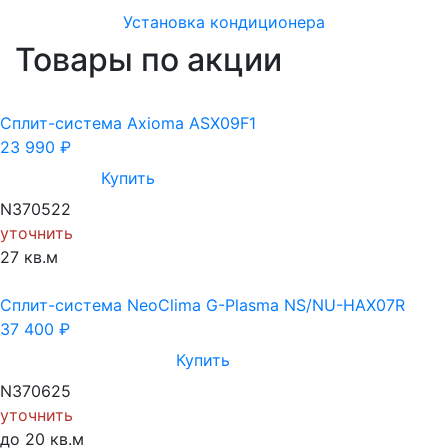
Установка кондиционера
Товары по акции
Cплит-система Axioma ASX09F1
23 990
₽
Купить
N370522
уточнить
27 кв.м
Cплит-система NeoClima G-Plasma NS/NU-HAX07R
37 400
₽
Купить
N370625
уточнить
до 20 кв.м