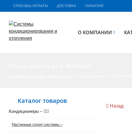
СПОСОБЫ ОПЛАТЫ
ДОСТАВКА
ГАРАНТИЯ
О КОМПАНИИ
КА
Отзыв клиента из п. Витязево
Главная страница
/
Видеоотзывы
/
Отзыв клиента из п. Витязе
Каталог товаров
Назад
Кондиционеры
–
Настенные сплит-системы
–