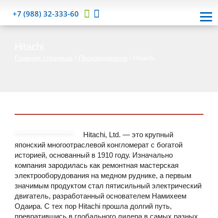
+7 (988) 32-333-60
Hitachi
Главная страница
/
Производители
/
Hitachi
Hitachi, Ltd. — это крупный
японский многоотраслевой конгломерат с богатой
историей, основанный в 1910 году. Изначально
компания зародилась как ремонтная мастерская
электрооборудования на медном руднике, а первым
значимым продуктом стал пятисильный электрический
двигатель, разработанный основателем Намихеем
Одаира. С тех пор Hitachi прошла долгий путь,
превратившись в глобального лидера в самых разных